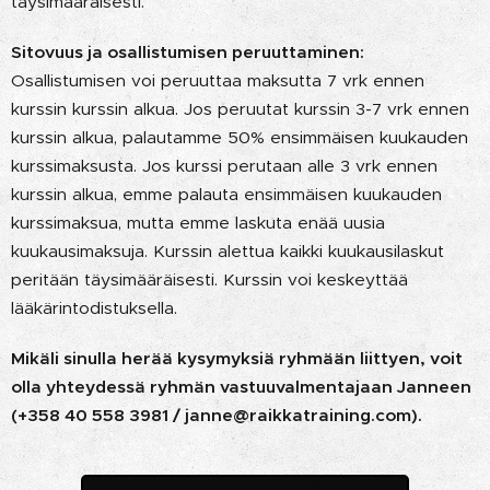
täysimääräisesti.
Sitovuus ja osallistumisen peruuttaminen:
Osallistumisen voi peruuttaa maksutta 7 vrk ennen
kurssin kurssin alkua. Jos peruutat kurssin 3-7 vrk ennen
kurssin alkua, palautamme 50% ensimmäisen kuukauden
kurssimaksusta. Jos kurssi perutaan alle 3 vrk ennen
kurssin alkua, emme palauta ensimmäisen kuukauden
kurssimaksua, mutta emme laskuta enää uusia
kuukausimaksuja. Kurssin alettua kaikki kuukausilaskut
peritään täysimääräisesti. Kurssin voi keskeyttää
lääkärintodistuksella.
Mikäli sinulla herää kysymyksiä ryhmään liittyen, voit
olla yhteydessä ryhmän vastuuvalmentajaan Janneen
(+358 40 558 3981 / janne@raikkatraining.com).