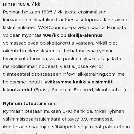
Hinta: 169 € / kk
Ryhmän hinta on 169€ / kk, joista ensimmäisen
kuukauden maksat ilmoittautuessasi, lopuista lähetämme
laskut erikseen WODconnect-palvelun kautta. Hinnasta
voidaan myöntää
10€/kk opiskelija-alennus
voimassaolevaa opiskelijakorttia vastaan. Mikäli olet
oikeutettu alennukseen tai haluat maksaa ryhmän
hyvinvointietuuksilla, varaa paikka maksamatta ja laita
mahdollisimman nopeasti viestiä, jossa kerrot
tilanteestasi osoitteeseen info@raikkatraining.com, me
hoidamme loput!
Hyväksymme kaikki yleisimmät
liikunta-edut
(Epassi, Smartum, Edenred, liikuntasetelit).
Ryhmän toteutuminen
:
Ryhmään otetaan mukaan 5-10 henkilöä. Mikäli ryhmän
vähimmäisosallistujamäärä ei täyty 3.9. mennessä,
ilmoitetaan osallitujille sähköpostitse ja rahat palautetaan