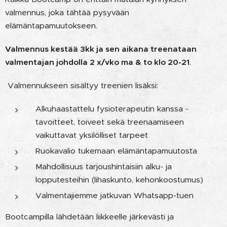
valmennus, joka tähtää pysyvään
elämäntapamuutokseen.
Valmennus kestää 3kk ja sen aikana treenataan
valmentajan johdolla 2 x/vko ma & to klo 20-21
.
Valmennukseen sisältyy treenien lisäksi:
Alkuhaastattelu fysioterapeutin kanssa -
tavoitteet, toiveet sekä treenaamiseen
vaikuttavat yksilölliset tarpeet
Ruokavalio tukemaan elämäntapamuutosta
Mahdollisuus tarjoushintaisiin alku- ja
lopputesteihin (lihaskunto, kehonkoostumus)
Valmentajiemme jatkuvan Whatsapp-tuen
Bootcampilla lähdetään liikkeelle järkevästi ja