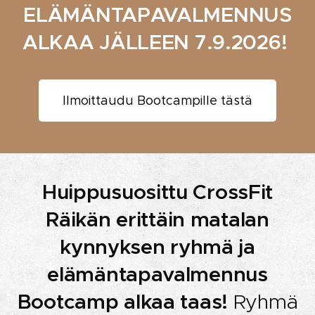
ELÄMÄNTAPAVALMENNUS
ALKAA JÄLLEEN 7.9.2026!
Ilmoittaudu Bootcampille tästä
Huippusuosittu CrossFit
Räikän erittäin matalan
kynnyksen ryhmä ja
elämäntapavalmennus
Bootcamp alkaa taas!
Ryhmä