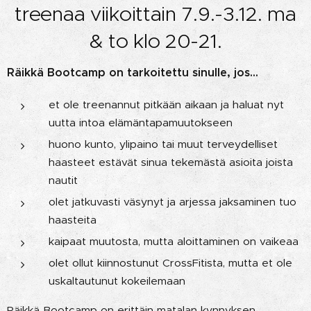
treenaa viikoittain 7.9.-3.12. ma
& to klo 20-21.
Räikkä Bootcamp on tarkoitettu sinulle, jos...
et ole treenannut pitkään aikaan ja haluat nyt
uutta intoa elämäntapamuutokseen
huono kunto, ylipaino tai muut terveydelliset
haasteet estävät sinua tekemästä asioita joista
nautit
olet jatkuvasti väsynyt ja arjessa jaksaminen tuo
haasteita
kaipaat muutosta, mutta aloittaminen on vaikeaa
olet ollut kiinnostunut CrossFitista, mutta et ole
uskaltautunut kokeilemaan
Räikkä Bootcamp on erittäin matalan kynnyksen