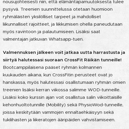
nousujohteisesti niin, että elämäntapamuutoksesta tulee
pysyvä. Treenien suunnittelussa otetaan huomioon
ryhmäläisten yksilölliset tarpeet ja mahdolliset
liikunnalliset rajoitteet, ja liikkumisen ohella paneudutaan
myös ravintoon ja palautumiseen. Lisäksi saat
valmentajan jatkuvan Whatsapp-tuen.
Valmennuksen jälkeen voit jatkaa uutta harrastusta ja
siirtyä halutessasi suoraan CrossFit Räikän tunneille!
Bootcamppilaisena pääset ryhmän kolmannen
kuukauden aikana, kun CrossFitin perusteet ovat jo
hanskassa, myös halutessasi osallistumaan ryhmän omien
treenien lisäksi kerran viikossa salimme WOD-tunneille.
Lisäksi koko kurssin ajan voit osallistua salin viikoittaisille
kehonhuoltotunnille (Mobility) sekä PhysioWod-tunneille,
joissa keskitytään vammojen ennaltaehkäisyyn sekä
tukilihasten ja liikeratojen ääripäiden vahvistamiseen.