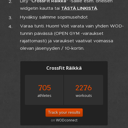
Liity "
CrossFit Räikkä
" -salille esim. oheisen
widgetin kautta tai
TÄSTÄ LINKISTÄ
.
Hyväksy salimme sopimusehdot
Varaa tunti. Huom! Voit varata vain yhden WOD-
tunnin päivässä (OPEN GYM -varaukset
rajattomasti) ja varaukset vaativat voimassa
olevan jäsenyyden / 10-kortin.